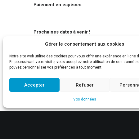
Paiement en espèces.
Prochaines dates à venir !
Gérer le consentement aux cookies
Samedi 15 Février 2025
Notre site web utilise des cookies pour vous offrir une expérience en ligne d
Samedi 15 Mars 2025
En poursuivant votre visite, vous acceptez notre utilisation de ces donnée
pouvez personnaliser vos préférences à tout moment.
INSCRIPTION WORKSHOP
Accepter
Refuser
Personna
Vos données